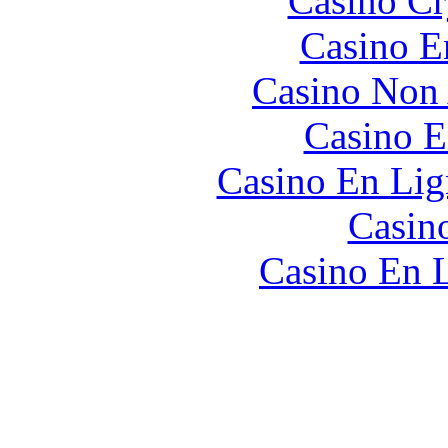
Casino C
Casino E
Casino Non
Casino E
Casino En Lig
Casin
Casino En L