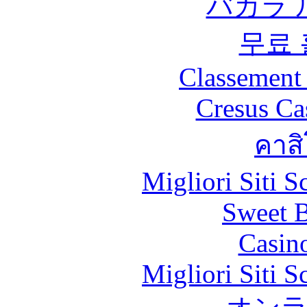
バカラ 
무료
Classement 
Cresus Ca
คาส
Migliori Siti
Sweet 
Casin
Migliori Siti