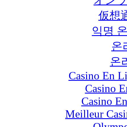
オン
仮想
익명 
온
온
Casino En Li
Casino E
Casino En
Meilleur Cas
Olympe