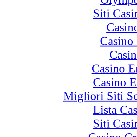
Siti Ca
Casin
Casino 
Casin
Casino E
Casino E
Migliori Siti
Lista Ca
Siti Ca