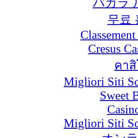
バカラ 
무료
Classement 
Cresus Ca
คาส
Migliori Siti
Sweet 
Casin
Migliori Siti