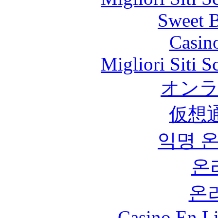
Sweet 
Casin
Migliori Siti
オン
仮想
익명 
온
온
Casino En Li