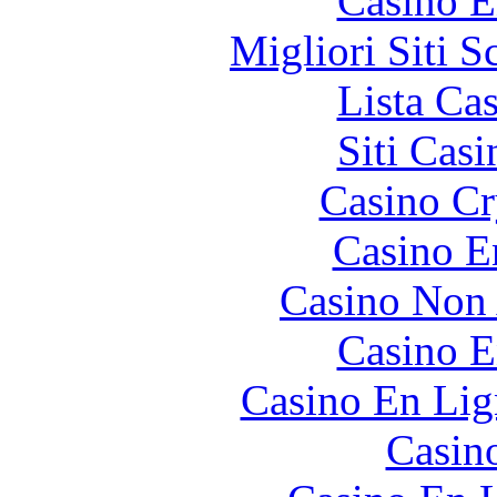
Casino E
Migliori Siti
Lista Ca
Siti Ca
Casino C
Casino E
Casino Non
Casino E
Casino En Lig
Casin