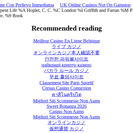
ine Con Prelievo Immediatoa
UK Online Casinos Not On Gamstop
pent Life %A Hoplet, C. C. %C London %I Griffith and Farran %M P
ite. %9 Book
Recommended reading
Meilleur Casino En Ligne Belgique
ライブ カジノ
オンラインカジノ本人確認不要
안전한 파워볼사이트
найкращі крипто казино
バカラ ルール カジノ
무료 홀덤사이트
Classement Site Paris Sportif
Cresus Casino Connexion
คาสิโนคริปโต
Migliori Siti Scommesse Non Aams
Sweet Bonanza 2026
Casino Non Aams
Migliori Siti Scommesse Non Aams
オンラインカジノ
仮想通貨 カジノ