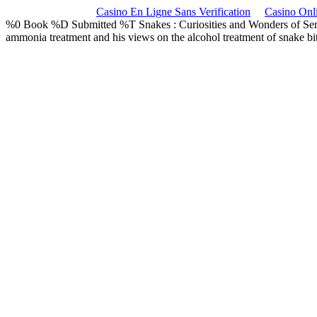
Casino En Ligne Sans Verification
Casino Onl
%0 Book %D Submitted %T Snakes : Curiosities and Wonders of Ser
ammonia treatment and his views on the alcohol treatment of snake b