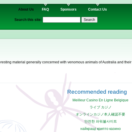
About Us
FAQ
Sponsors
Contact Us
Search this site:
interesting material generally concerned with venomous animals of Australia and the
Recommended reading
Meilleur Casino En Ligne Belgique
ライブ カジノ
オンラインカジノ本人確認不要
안전한 파워볼사이트
найкращі крипто казино