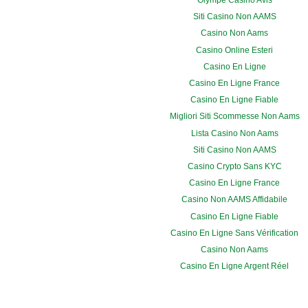
Olympe Casino Avis
Siti Casino Non AAMS
Casino Non Aams
Casino Online Esteri
Casino En Ligne
Casino En Ligne France
Casino En Ligne Fiable
Migliori Siti Scommesse Non Aams
Lista Casino Non Aams
Siti Casino Non AAMS
Casino Crypto Sans KYC
Casino En Ligne France
Casino Non AAMS Affidabile
Casino En Ligne Fiable
Casino En Ligne Sans Vérification
Casino Non Aams
Casino En Ligne Argent Réel