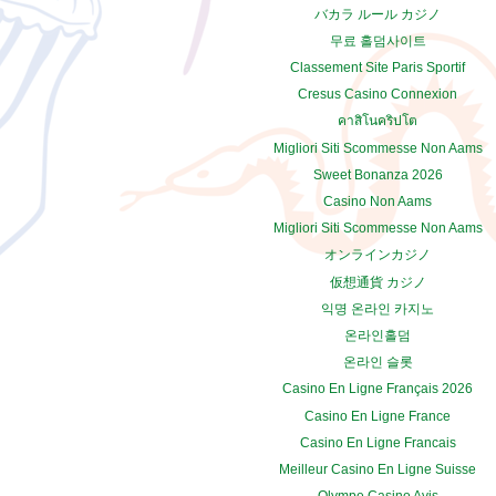
バカラ ルール カジノ
무료 홀덤사이트
Classement Site Paris Sportif
Cresus Casino Connexion
คาสิโนคริปโต
Migliori Siti Scommesse Non Aams
Sweet Bonanza 2026
Casino Non Aams
Migliori Siti Scommesse Non Aams
オンラインカジノ
仮想通貨 カジノ
익명 온라인 카지노
온라인홀덤
온라인 슬롯
Casino En Ligne Français 2026
Casino En Ligne France
Casino En Ligne Francais
Meilleur Casino En Ligne Suisse